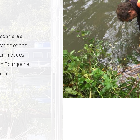
s dans les
ation et des
 sommet des
 en Bourgogne,
raine et